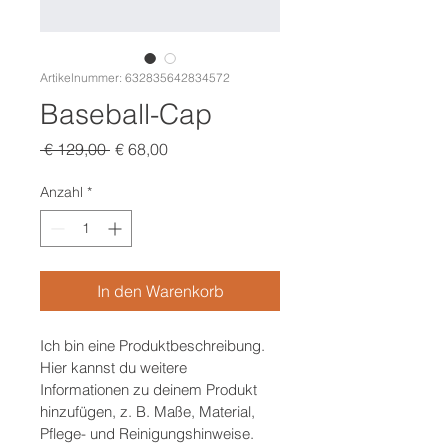
Artikelnummer: 632835642834572
Baseball-Cap
Standardpreis
Sale-
 € 129,00 
€ 68,00
Preis
Anzahl
*
In den Warenkorb
Ich bin eine Produktbeschreibung. 
Hier kannst du weitere 
Informationen zu deinem Produkt 
hinzufügen, z. B. Maße, Material, 
Pflege- und Reinigungshinweise.