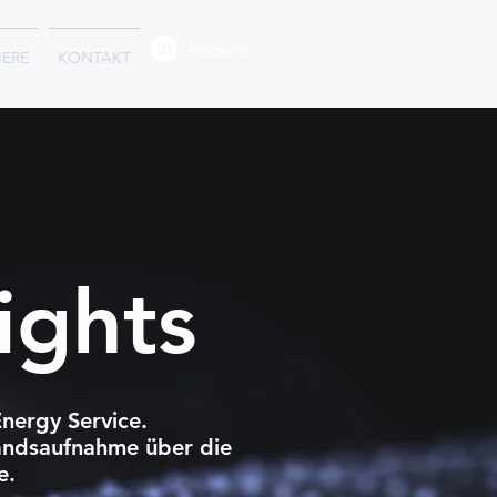
Follow Us
IERE
KONTAKT
ights
nergy Service.
andsaufnahme über die
e.