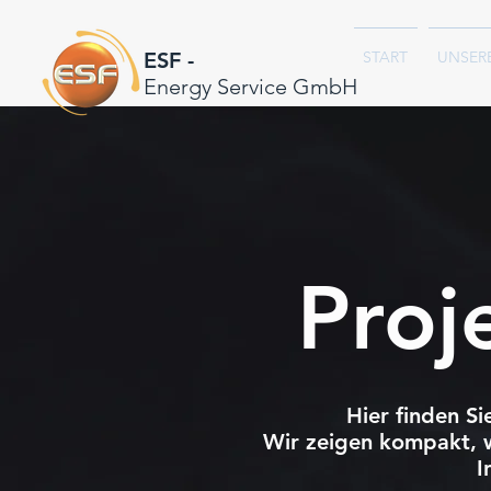
ESF
-
START
UNSER
Energy Service GmbH
Proj
Hier finden S
Wir zeigen kompakt, 
I