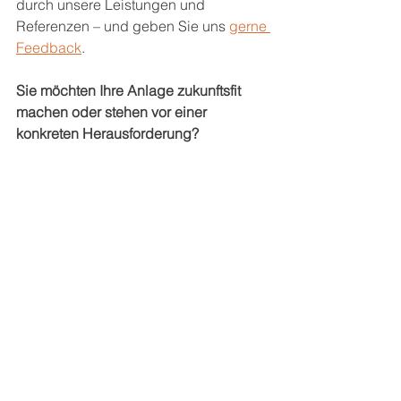
durch unsere Leistungen und 
Referenzen – und geben Sie uns 
gerne 
Feedback
.
Sie möchten Ihre Anlage zukunftsfit 
machen oder stehen vor einer 
konkreten Herausforderung?
Kontaktieren
 Sie uns – wir nehmen uns 
Zeit für Ihre Fragen.
Sie können sich vorstellen, Teil unseres 
Teams zu werden?
Werfen Sie einen Blick in den Bereich 
Karriere
 – vielleicht wartet dort bereits 
Ihre nächste Aufgabe.
ESF – Energy Service GmbH
Energie steuern. Zukunft sichern.