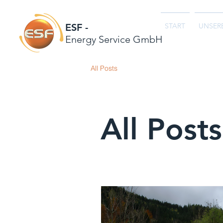
ESF
-
START
UNSER
Energy Service GmbH
All Posts
All Posts