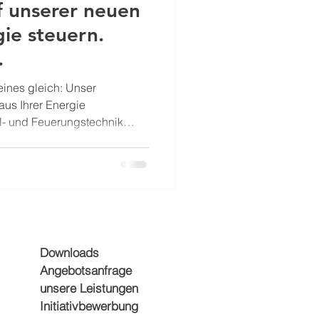
 unserer neuen
ie steuern.
.
eines gleich: Unser
aus Ihrer Energie
l- und Feuerungstechnik
ision und Sicherheit. Genau
 ab jetzt noch klarer
e Seite komplett neu
finden, was für Sie im Alltag
bersicht über unsere
hpartner , Praxisbeispiele
Downloads
Angebotsanfrage
unsere Leistungen
Initiativbewerbung