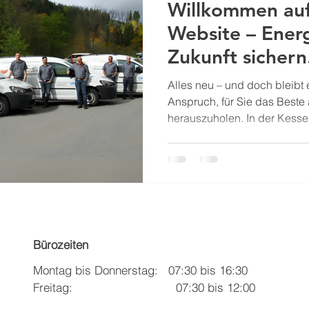
Willkommen auf
Website – Energ
Zukunft sichern
Alles neu – und doch bleibt 
Anspruch, für Sie das Beste 
herauszuholen. In der Kesse
zählen Verlässlichkeit, Präz
das soll unsere neue Website
widerspiegeln. Wir haben di
gedacht, damit Sie schneller 
wirklich wichtig ist: klare Ü
Leistungen , direkte Ansprec
aus laufenden Pro
Bürozeiten
Montag bis Donnerstag: 07:30 bis 16:30
Freitag: 07:30 bis 12:00